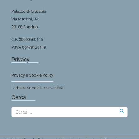
Palazzo di Giustizia
Via Mazzini, 34
23100 Sondrio
C.F. 80000560146
P.IVA 00479120149
Privacy
Privacy e Cookie Policy
Dichiarazione di accessibilità
Cerca