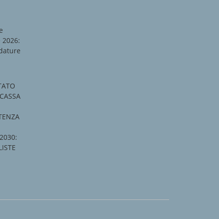
e
e 2026:
dature
TATO
 CASSA
STENZA
2030:
LISTE