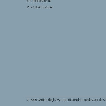
C.F. 80000560146
P.IVA 00479120149
© 2026 Ordine degli Avvocati di Sondrio. Realizzato da
S