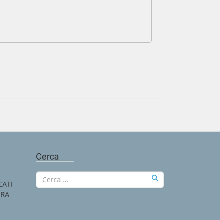
Cerca
CATI
URA