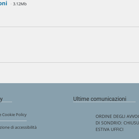
oni
3.12Mb
cy
Ultime comunicazioni
e Cookie Policy
ORDINE DEGLI AVVO
DI SONDRIO: CHIUS
zione di accessibilità
ESTIVA UFFICI